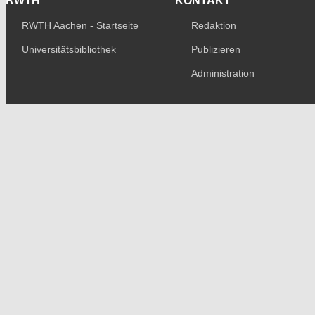
RWTH
KONTAKT
RWTH Aachen - Startseite
Redaktion
Universitätsbibliothek
Publizieren
Administration