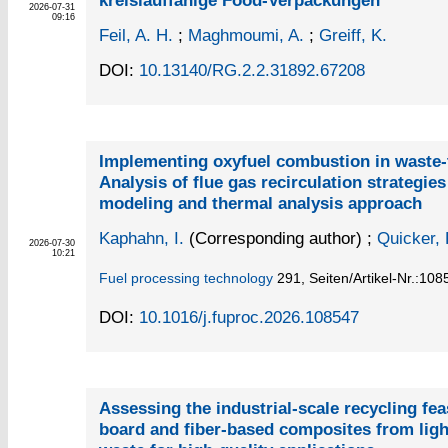
kreislauffähige Food-Verpackungen
2026-07-31
09:16
Feil, A. H.
;
Maghmoumi, A.
;
Greiff, K.
DOI:
10.13140/RG.2.2.31892.67208
Implementing oxyfuel combustion in waste-
Analysis of flue gas recirculation strategi
modeling and thermal analysis approach
Kaphahn, I.
(Corresponding author)
;
Quicker, 
2026-07-30
10:21
Fuel processing technology
291,
Seiten/Artikel-Nr.:108
DOI:
10.1016/j.fuproc.2026.108547
Assessing the industrial-scale recycling feas
board and fiber-based composites from lig