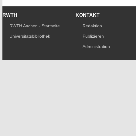
RWTH
KONTAKT
RWTH Aachen - Startseite
Redaktion
Universitätsbibliothek
Publizieren
Administration