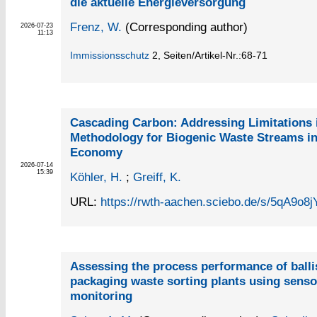
die aktuelle Energieversorgung
Frenz, W.
(Corresponding author)
2026-07-23
11:13
Immissionsschutz
2,
Seiten/Artikel-Nr.:68-71
Cascading Carbon: Addressing Limitations 
Methodology for Biogenic Waste Streams in
Economy
2026-07-14
15:39
Köhler, H.
;
Greiff, K.
URL:
https://rwth-aachen.sciebo.de/s/5qA9o
Assessing the process performance of ballis
packaging waste sorting plants using sens
monitoring