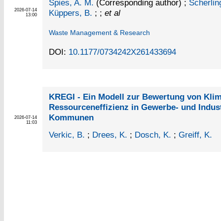
Spies, A. M.
(Corresponding author)
;
Scherling
2026-07-14
Küppers, B.
; ;
et al
13:00
Waste Management & Research
DOI:
10.1177/0734242X261433694
KREGI - Ein Modell zur Bewertung von Kli
Ressourceneffizienz in Gewerbe- und Indus
Kommunen
2026-07-14
11:03
Verkic, B.
;
Drees, K.
;
Dosch, K.
;
Greiff, K.