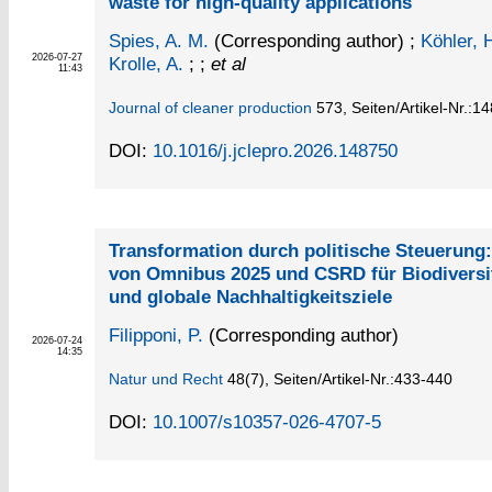
waste for high-quality applications
Spies, A. M.
(Corresponding author)
;
Köhler, 
2026-07-27
Krolle, A.
; ;
et al
11:43
Journal of cleaner production
573,
Seiten/Artikel-Nr.:1
DOI:
10.1016/j.jclepro.2026.148750
Transformation durch politische Steuerung
von Omnibus 2025 und CSRD für Biodivers
und globale Nachhaltigkeitsziele
Filipponi, P.
(Corresponding author)
2026-07-24
14:35
Natur und Recht
48
(7)
,
Seiten/Artikel-Nr.:433-440
DOI:
10.1007/s10357-026-4707-5