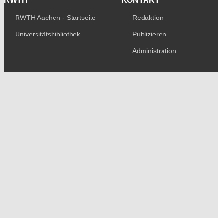
RWTH
KONTAKT
RWTH Aachen - Startseite
Redaktion
Universitätsbibliothek
Publizieren
Administration