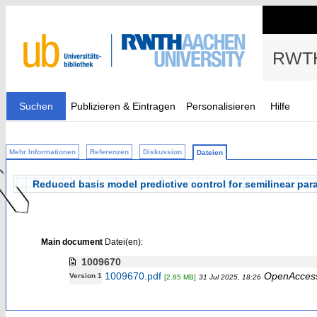
RWTH
Suchen
Publizieren & Eintragen
Personalisieren
Hilfe
Mehr Informationen
Referenzen
Diskussion
Dateien
Reduced basis model predictive control for semilinear parab
Main document
Datei(en):
1009670
1009670.pdf
OpenAcces
Version 1
[2.85 MB]
31 Jul 2025, 18:26