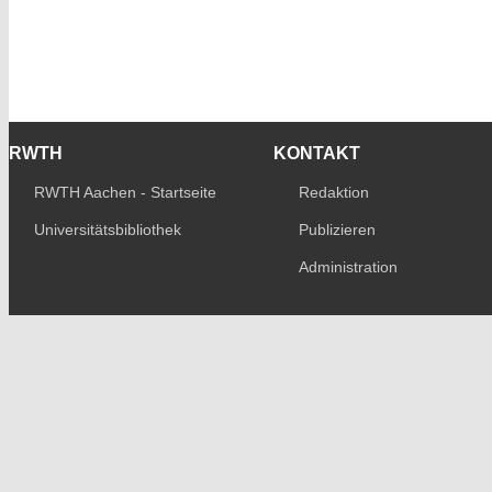
RWTH
KONTAKT
RWTH Aachen - Startseite
Redaktion
Universitätsbibliothek
Publizieren
Administration