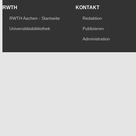
RWTH
KONTAKT
RWTH Aachen - Startseite
Redaktion
Universitätsbibliothek
Publizieren
Administration