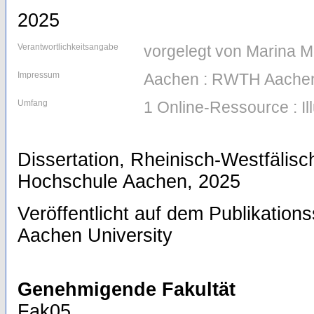
2025
Verantwortlichkeitsangabe
vorgelegt von Marina M
Impressum
Aachen : RWTH Aachen
Umfang
1 Online-Ressource : Il
Dissertation, Rheinisch-Westfälis
Hochschule Aachen, 2025
Veröffentlicht auf dem Publikatio
Aachen University
Genehmigende Fakultät
Fak05