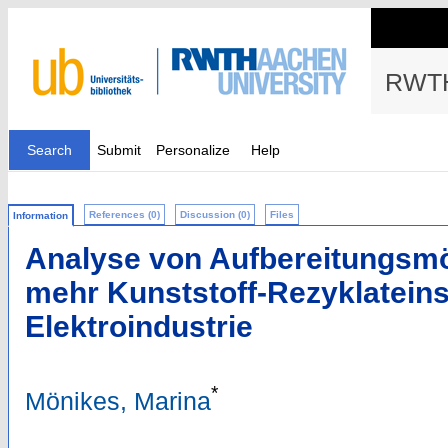
RWTH
Search
Submit
Personalize
Help
References (0)
Discussion (0)
Files
Information
Analyse von Aufbereitungsmö
mehr Kunststoff-Rezyklateins
Elektroindustrie
*
Mönikes, Marina