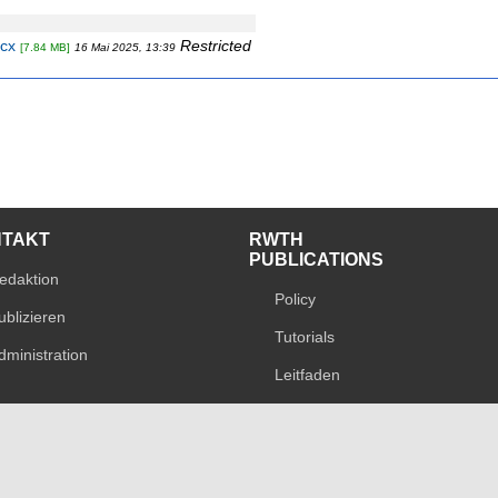
cx
Restricted
[7.84 MB]
16 Mai 2025, 13:39
NTAKT
RWTH
PUBLICATIONS
edaktion
Policy
ublizieren
Tutorials
dministration
Leitfaden