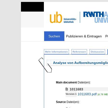
Suchen
Publizieren & Eintragen
P
Mehr Informationen
Referenzen
Diskussion
Analyse von Aufbereitungsmöglich
Main document
Datei(en):
1011683
1011683.pdf
Version 1
[4.76 MB
Source
Datei(en):