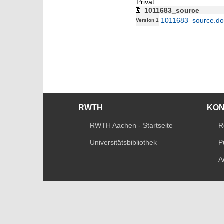
Privat
1011683_source
1011683_source.do
Version 1
RWTH
KO
RWTH Aachen - Startseite
R
Universitätsbibliothek
P
A