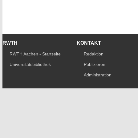
RWTH
KONTAKT
RWTH Aachen - Startseite
Redaktion
Universitätsbibliothek
Publizieren
Administration