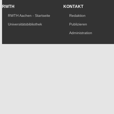
RWTH
KONTAKT
RWTH Aachen - Startseite
Redaktion
Universitätsbibliothek
Publizieren
Administration