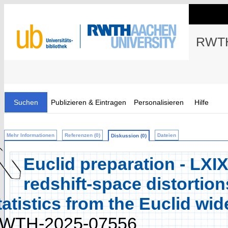
RWTH
Suchen
Publizieren & Eintragen
Personalisieren
Hilfe
Mehr Informationen
Referenzen (0)
Dateien
Diskussion (0)
Euclid preparation - LXIX.
redshift-space distortion
tatistics from the Euclid wi
WTH-2025-07556