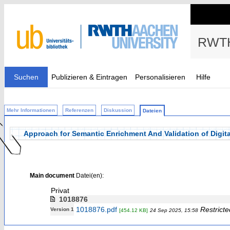
RWTH
Suchen
Publizieren & Eintragen
Personalisieren
Hilfe
Mehr Informationen
Referenzen
Diskussion
Dateien
Approach for Semantic Enrichment And Validation of Digit
Main document
Datei(en):
Privat
1018876
1018876.pdf
Restricte
Version 1
[454.12 KB]
24 Sep 2025, 15:58