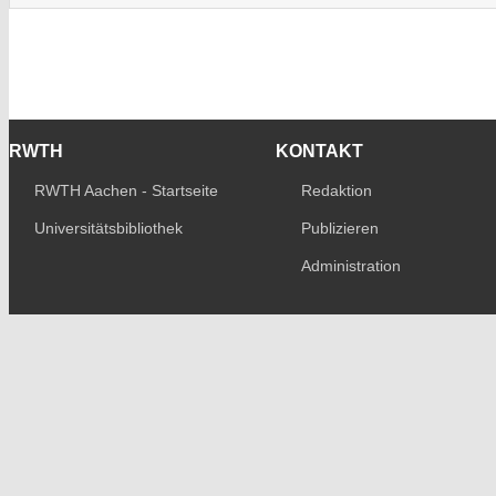
RWTH
KONTAKT
RWTH Aachen - Startseite
Redaktion
Universitätsbibliothek
Publizieren
Administration