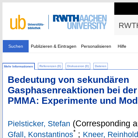
RWTH
Suchen
Publizieren & Eintragen
Personalisieren
Hilfe
Referenzen (0)
Diskussion (0)
Dateien
Mehr Informationen
Bedeutung von sekundären
Gasphasenreaktionen bei der
PMMA: Experimente und Mode
(Corresponding a
Pielsticker, Stefan
*
;
Gfall, Konstantinos
Kneer, Reinhol