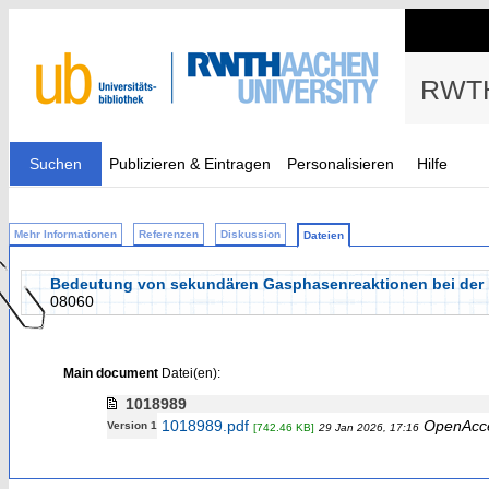
RWTH
Suchen
Publizieren & Eintragen
Personalisieren
Hilfe
Mehr Informationen
Referenzen
Diskussion
Dateien
Bedeutung von sekundären Gasphasenreaktionen bei der 
08060
Main document
Datei(en):
1018989
1018989.pdf
OpenAcc
Version 1
[742.46 KB]
29 Jan 2026, 17:16