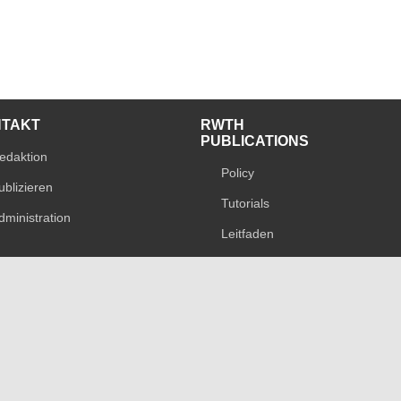
NTAKT
RWTH
PUBLICATIONS
edaktion
Policy
ublizieren
Tutorials
dministration
Leitfaden