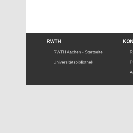
RWTH
KO
RWTH Aachen - Startseite
R
Universitätsbibliothek
P
A