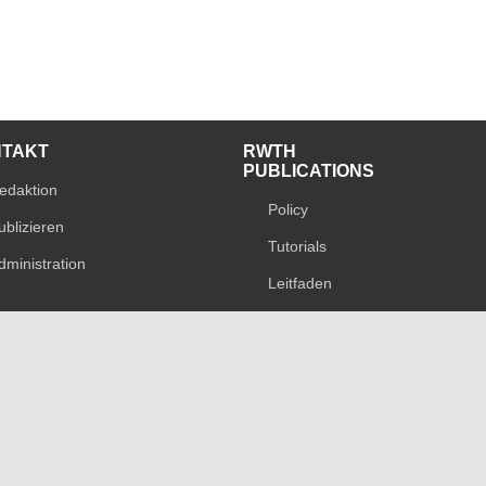
NTAKT
RWTH
PUBLICATIONS
edaktion
Policy
ublizieren
Tutorials
dministration
Leitfaden