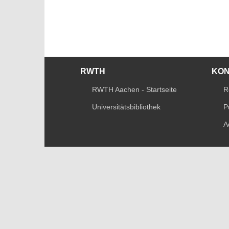
RWTH
KO
RWTH Aachen - Startseite
R
Universitätsbibliothek
P
A