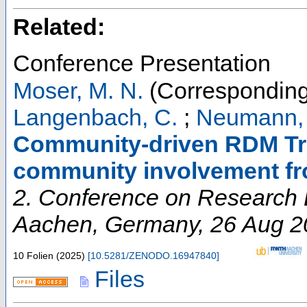
Related:
Conference Presentation
Moser, M. N.
(Corresponding
Langenbach, C.
;
Neumann, 
Community-driven RDM Tra
community involvement f
2. Conference on Research D
Aachen
,
Germany
, 26 Aug 
10 Folien
(
2025
)
[
10.5281/ZENODO.16947840
]
Files