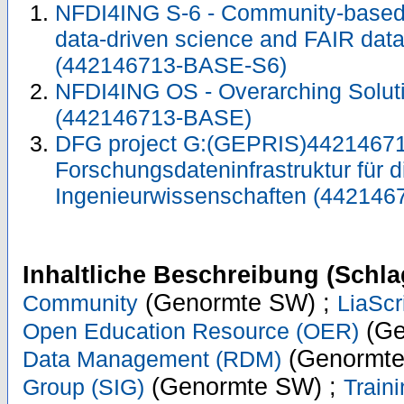
NFDI4ING S-6 - Community-based 
data-driven science and FAIR da
(442146713-BASE-S6)
NFDI4ING OS - Overarching Solu
(442146713-BASE)
DFG project G:(GEPRIS)44214671
Forschungsdateninfrastruktur für d
Ingenieurwissenschaften (442146
Inhaltliche Beschreibung (Schla
(Genormte SW) ;
Community
LiaScr
(Ge
Open Education Resource (OER)
(Genormte
Data Management (RDM)
(Genormte SW) ;
Group (SIG)
Train