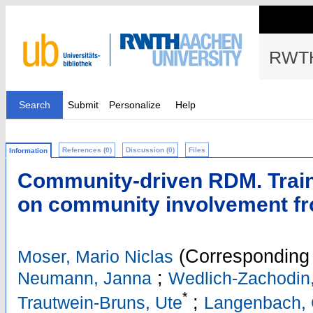
RWTH
Search
Submit
Personalize
Help
References (0)
Discussion (0)
Files
Information
Community-driven RDM. Trai
on community involvement f
(Corresponding 
Moser, Mario Niclas
;
Neumann, Janna
Wedlich-Zachodin,
*
;
Trautwein-Bruns, Ute
Langenbach, 