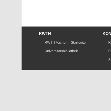
RWTH
KO
RWTH Aachen - Startseite
R
Universitätsbibliothek
P
A