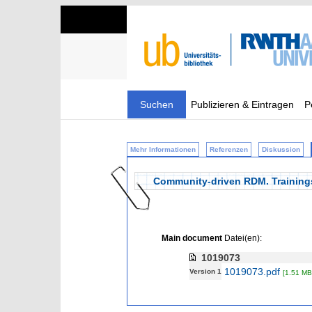
Suchen
Publizieren & Eintragen
P
Mehr Informationen
Referenzen
Diskussion
Community-driven RDM. Training
Main document
Datei(en):
1019073
1019073.pdf
Version 1
[1.51 MB