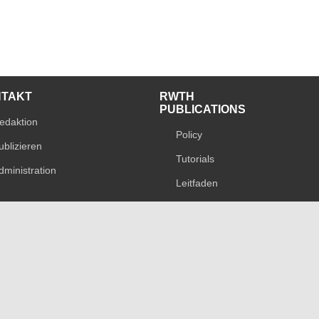
NTAKT
RWTH
PUBLICATIONS
edaktion
Policy
ublizieren
Tutorials
dministration
Leitfaden