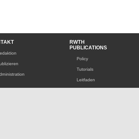
NTAKT
RWTH
PUBLICATIONS
edaktion
Policy
ublizieren
Tutorials
dministration
Leitfaden