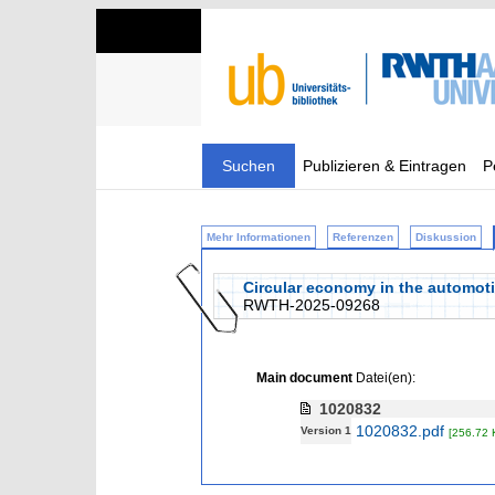
Suchen
Publizieren & Eintragen
P
Mehr Informationen
Referenzen
Diskussion
Circular economy in the automoti
RWTH-2025-09268
Main document
Datei(en):
1020832
1020832.pdf
Version 1
[256.72 