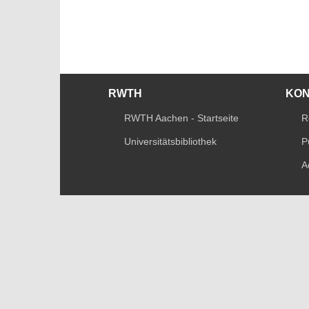
RWTH
KO
RWTH Aachen - Startseite
R
Universitätsbibliothek
P
A