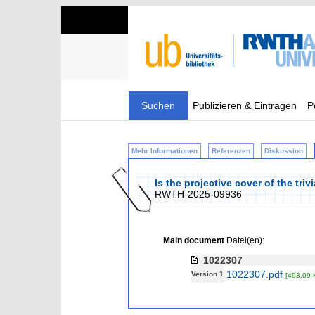
Suchen
Publizieren & Eintragen
P
Mehr Informationen
Referenzen
Diskussion
Is the projective cover of the tr
RWTH-2025-09936
Main document
Datei(en):
1022307
1022307.pdf
Version 1
[493.09 