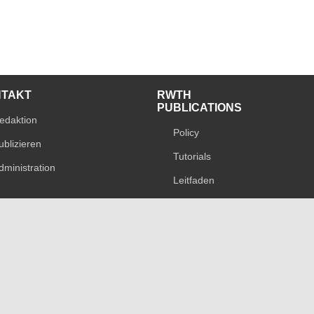
NTAKT
RWTH
PUBLICATIONS
edaktion
Policy
ublizieren
Tutorials
dministration
Leitfaden