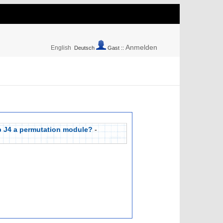
Anmelden
English
Deutsch
Gast ::
oup J4 a permutation module?
-