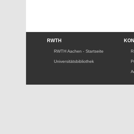
RWTH
KO
RWTH Aachen - Startseite
R
Universitätsbibliothek
P
A