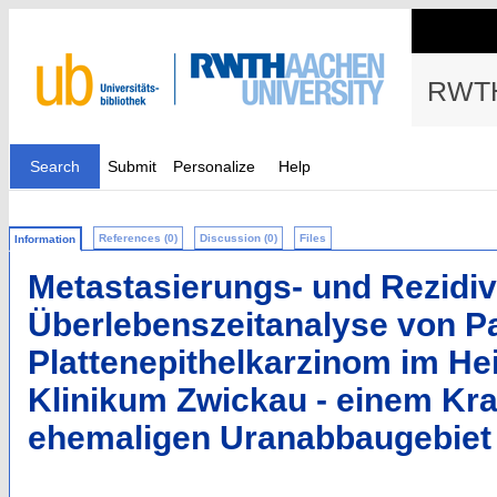
RWTH
Search
Submit
Personalize
Help
References (0)
Discussion (0)
Files
Information
Metastasierungs- und Rezidiv
Überlebenszeitanalyse von Pa
Plattenepithelkarzinom im He
Klinikum Zwickau - einem Kr
ehemaligen Uranabbaugebiet