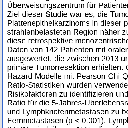
Überweisungszentrum für Patiente
Ziel dieser Studie war es, die Tum
Plattenepithelkarzinoms in dieser po
strahlenbelasteten Region näher z
diese retrospektive monozentrisch
Daten von 142 Patienten mit orale
ausgewertet, die zwischen 2013 u
primäre Tumorresektion erhielten. 
Hazard-Modelle mit Pearson-Chi-Qu
Ratio-Statistiken wurden verwend
Risikofaktoren zu identifizieren un
Ratio für die 5-Jahres-Überlebens
und Lymphknotenmetastasen zu b
Fernmetastasen (p < 0,001), Lymph