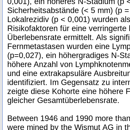
0,001), ein höheres N-Stadium (p 
Sicherheitsabstände (< 5 mm) (p =
Lokalrezidiv (p < 0,001) wurden als
Risikofaktoren für eine verringerte
Überlebensrate ermittelt. Als signif
Fernmetastasen wurden eine Lymp
(p=0,027), ein höhergradiges N-St
höhere Anzahl von Lymphknotenme
und eine extrakapsuläre Ausbreitu
identifiziert. Im Gegensatz zu inte
zeigte diese Kohorte eine höhere 
gleicher Gesamtüberlebensrate.
Between 1946 and 1990 more than
were mined by the Wismut AG in t