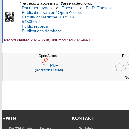
The record appears in these collections:
Document types
>
Theses
>
Ph.D. Theses
Publication server / Open Access
Faculty of Medicine (Fac.10)
545000\-2
Public records
Publications database
Record created 2025-12-08, last modified 2026-04-11
OpenAccess:
Rate
PDF
additional files
(
)
(No
RWTH
KONTAKT
RWTH Aachen - Startseite
Redaktion