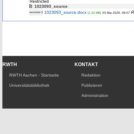
Restricted
1023093_source
1023093_source.docx
R
version 1
[1.24 MB]
03 Mar 2026, 08:07
RWTH
KONTAKT
RWTH Aachen - Startseite
Redaktion
Universitätsbibliothek
Publizieren
Administration