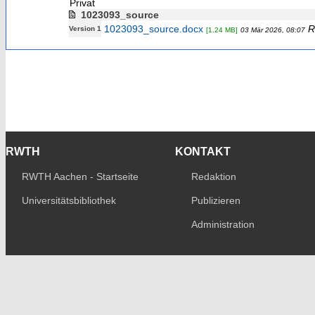
Privat
1023093_source
1023093_source.docx
R
Version 1
[1.24 MB]
03 Mär 2026, 08:07
RWTH
KONTAKT
RWTH Aachen - Startseite
Redaktion
Universitätsbibliothek
Publizieren
Administration