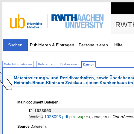
RWTH
Suchen
Publizieren & Eintragen
Personalisieren
Hilfe
Mehr Informationen
Referenzen
Diskussion
Dateien
Metastasierungs- und Rezidivverhalten, sowie Überlebensz
Heinrich-Braun-Klinikum Zwickau - einem Krankenhaus i
Main document
Datei(en):
1023093
1023093.pdf
OpenAcces
Version 1
[1.38 MB]
10 Apr 2026, 10:47
Source
Datei(en):