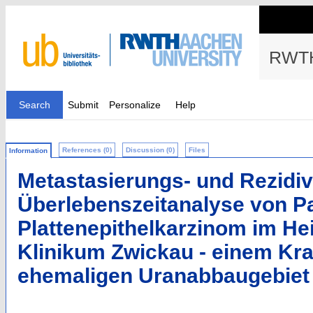
RWTH
Search
Submit
Personalize
Help
References (0)
Discussion (0)
Files
Information
Metastasierungs- und Rezidiv
Überlebenszeitanalyse von Pa
Plattenepithelkarzinom im He
Klinikum Zwickau - einem Kr
ehemaligen Uranabbaugebiet