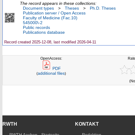
The record appears in these collections:
Document types
>
Theses
>
Ph.D. Theses
Publication server / Open Access
Faculty of Medicine (Fac.10)
545000\-2
Public records
Publications database
Record created 2025-12-08, last modified 2026-04-11
OpenAccess:
Rate
PDF
additional files
(
)
(No
RWTH
KONTAKT
RWTH Aachen - Startseite
Redaktion