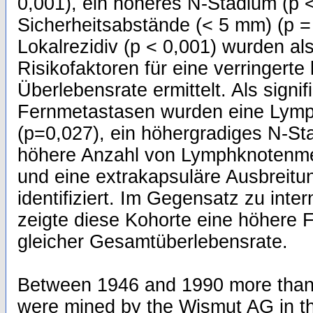
0,001), ein höheres N-Stadium (p 
Sicherheitsabstände (< 5 mm) (p =
Lokalrezidiv (p < 0,001) wurden als
Risikofaktoren für eine verringerte
Überlebensrate ermittelt. Als signif
Fernmetastasen wurden eine Lymp
(p=0,027), ein höhergradiges N-St
höhere Anzahl von Lymphknotenme
und eine extrakapsuläre Ausbreitu
identifiziert. Im Gegensatz zu inte
zeigte diese Kohorte eine höhere 
gleicher Gesamtüberlebensrate.
Between 1946 and 1990 more than
were mined by the Wismut AG in t