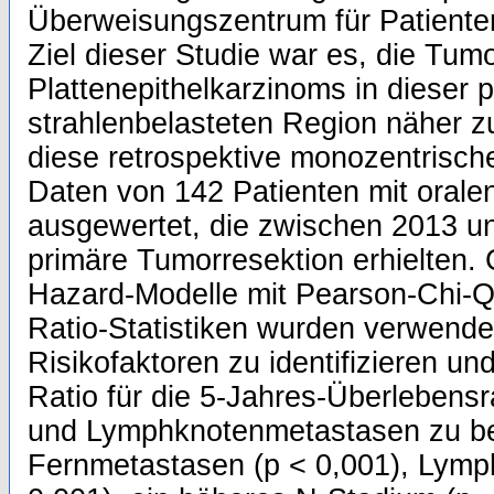
Überweisungszentrum für Patiente
Ziel dieser Studie war es, die Tum
Plattenepithelkarzinoms in dieser po
strahlenbelasteten Region näher z
diese retrospektive monozentrisch
Daten von 142 Patienten mit orale
ausgewertet, die zwischen 2013 u
primäre Tumorresektion erhielten. 
Hazard-Modelle mit Pearson-Chi-Qu
Ratio-Statistiken wurden verwend
Risikofaktoren zu identifizieren un
Ratio für die 5-Jahres-Überlebens
und Lymphknotenmetastasen zu b
Fernmetastasen (p < 0,001), Lymph