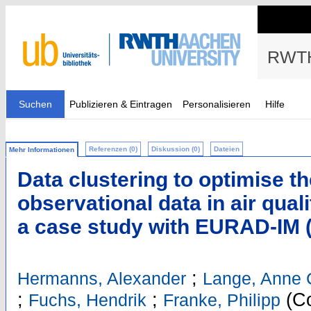
RWTH
Suchen
Publizieren & Eintragen
Personalisieren
Hilfe
Referenzen (0)
Diskussion (0)
Dateien
Mehr Informationen
Data clustering to optimise th
observational data in air quali
a case study with EURAD-IM (
;
Hermanns, Alexander
Lange, Anne 
;
;
(Co
Fuchs, Hendrik
Franke, Philipp