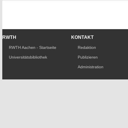
RWTH
KONTAKT
RWTH Aachen - Startseite
Redaktion
Universitätsbibliothek
Publizieren
Administration