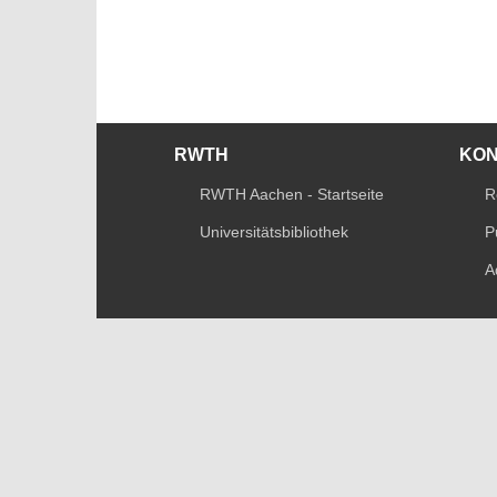
RWTH
KO
RWTH Aachen - Startseite
R
Universitätsbibliothek
P
A