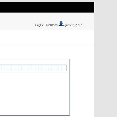
login
Deutsch
English
guest ::