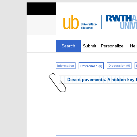
Search
Submit
Personalize
Hel
Information
Discussion (0)
References (0)
Desert pavements: A hidden key 