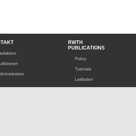
NTAKT
RWTH
PUBLICATIONS
edaktion
Policy
ublizieren
Tutorials
dministration
Leitfaden