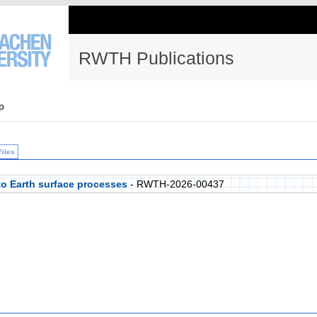
RWTH Publications
p
Files
to Earth surface processes
- RWTH-2026-00437