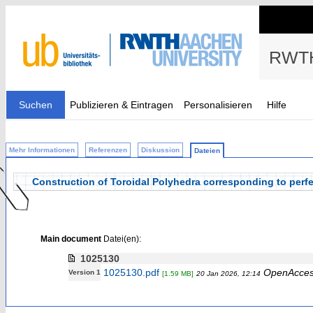
RWTH
Suchen
Publizieren & Eintragen
Personalisieren
Hilfe
Mehr Informationen
Referenzen
Diskussion
Dateien
Construction of Toroidal Polyhedra corresponding to perfe
Main document
Datei(en):
1025130
1025130.pdf
OpenAcce
Version 1
[1.59 MB]
20 Jan 2026, 12:14