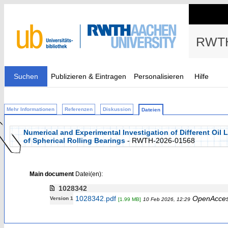
RWTH
Suchen
Publizieren & Eintragen
Personalisieren
Hilfe
Mehr Informationen
Referenzen
Diskussion
Dateien
Numerical and Experimental Investigation of Different Oil
of Spherical Rolling Bearings
- RWTH-2026-01568
Main document
Datei(en):
1028342
1028342.pdf
OpenAcce
Version 1
[1.99 MB]
10 Feb 2026, 12:29