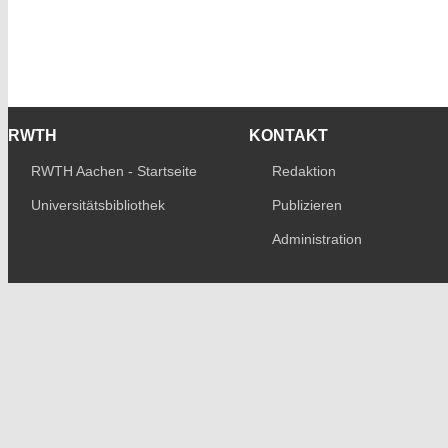
RWTH
KONTAKT
RWTH Aachen - Startseite
Redaktion
Universitätsbibliothek
Publizieren
Administration