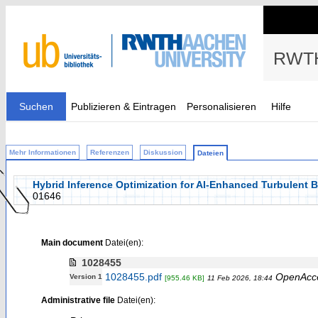
RWTH
Suchen
Publizieren & Eintragen
Personalisieren
Hilfe
Mehr Informationen
Referenzen
Diskussion
Dateien
Hybrid Inference Optimization for AI-Enhanced Turbulent
01646
Main document
Datei(en):
1028455
1028455.pdf
OpenAcc
Version 1
[955.46 KB]
11 Feb 2026, 18:44
Administrative file
Datei(en):