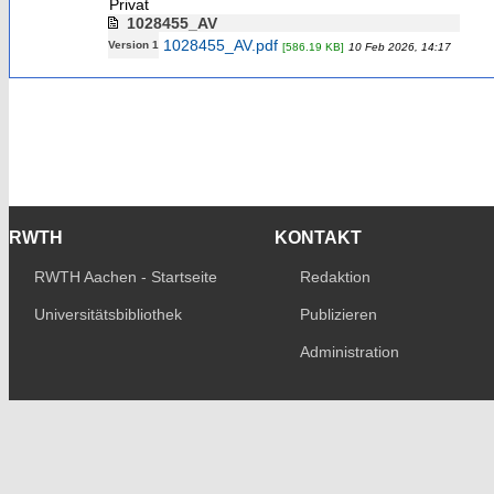
Privat
1028455_AV
1028455_AV.pdf
Version 1
[586.19 KB]
10 Feb 2026, 14:17
RWTH
KONTAKT
RWTH Aachen - Startseite
Redaktion
Universitätsbibliothek
Publizieren
Administration