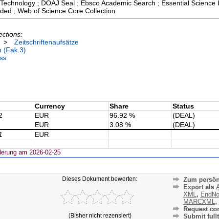
echnology ; DOAJ Seal ; Ebsco Academic Search ; Essential Science Ind
ded ; Web of Science Core Collection
ections:
>
Zeitschriftenaufsätze
n (Fak.3)
ss
Currency
Share
Status
2
EUR
96.92 %
(DEAL)
EUR
3.08 %
(DEAL)
1
EUR
derung am 2026-02-25
Dieses Dokument bewerten:
Zum persön
Export als
A
XML
,
EndNo
MARCXML
,
Request cor
(Bisher nicht rezensiert)
Submit fullt