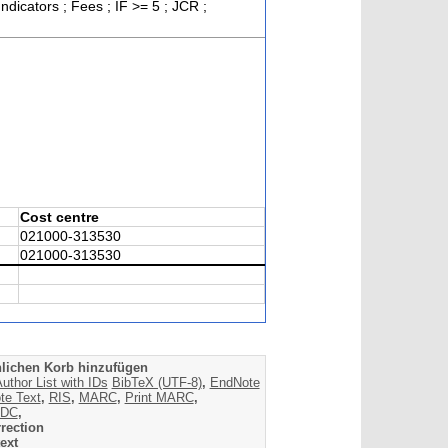
icators ; Fees ; IF >= 5 ; JCR ;
Cost centre
021000-313530
021000-313530
lichen Korb hinzufügen
uthor List with IDs
BibTeX (UTF-8)
,
EndNote
te Text
,
RIS
,
MARC
,
Print MARC
,
DC
,
rection
ext