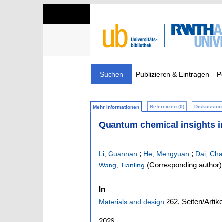
Suchen
Publizieren & Eintragen
P
Referenzen (0)
Diskussion 
Mehr Informationen
Quantum chemical insights in
;
;
Li, Guannan
He, Mengyuan
Dai, Cha
(Corresponding author)
Wang, Tianling
In
262,
Seiten/Artik
Materials and design
2026