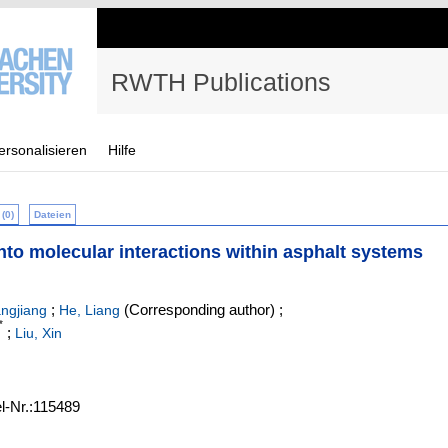
RWTH Publications
ersonalisieren
Hilfe
(0)
Dateien
to molecular interactions within asphalt systems
;
(Corresponding author)
;
ngjiang
He, Liang
*
;
Liu, Xin
el-Nr.:115489