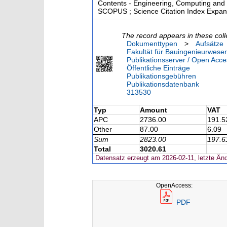
Contents - Engineering, Computing and T
SCOPUS ; Science Citation Index Expan
The record appears in these coll
Dokumenttypen
>
Aufsätze
Fakultät für Bauingenieurwese
Publikationsserver / Open Acce
Öffentliche Einträge
Publikationsgebühren
Publikationsdatenbank
313530
Typ
Amount
VAT
APC
2736.00
191.5
Other
87.00
6.09
Sum
2823.00
197.6
Total
3020.61
Datensatz erzeugt am 2026-02-11, letzte Än
OpenAccess:
PDF