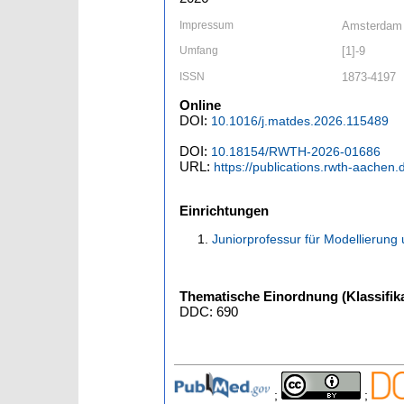
Impressum
Amsterdam [
Umfang
[1]-9
ISSN
1873-4197
Online
DOI:
10.1016/j.matdes.2026.115489
DOI:
10.18154/RWTH-2026-01686
URL:
https://publications.rwth-aachen
Einrichtungen
Juniorprofessur für Modellierung 
Thematische Einordnung (Klassifika
DDC: 690
;
;