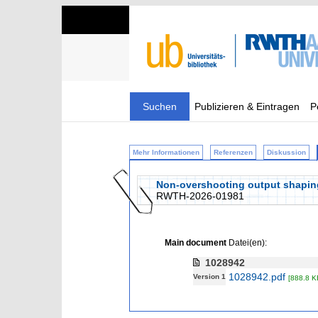
Suchen
Publizieren & Eintragen
P
Mehr Informationen
Referenzen
Diskussion
Non-overshooting output shaping
RWTH-2026-01981
Main document
Datei(en):
1028942
1028942.pdf
Version 1
[888.8 K