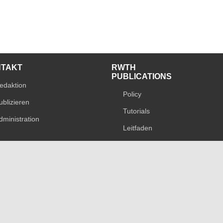
NTAKT
RWTH
PUBLICATIONS
edaktion
Policy
ublizieren
Tutorials
dministration
Leitfaden