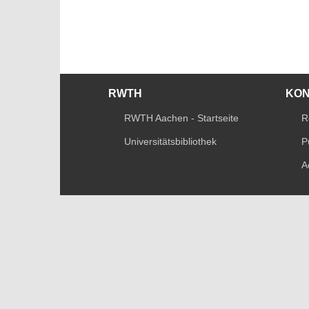
RWTH
KO
RWTH Aachen - Startseite
R
Universitätsbibliothek
P
A