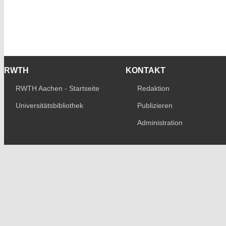
RWTH
KONTAKT
RWTH Aachen - Startseite
Redaktion
Universitätsbibliothek
Publizieren
Administration