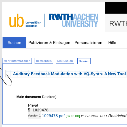
RWTH
Suchen
Publizieren & Eintragen
Personalisieren
Hilfe
Mehr Informationen
Referenzen
Diskussion
Dateien
Auditory Feedback Modulation with VQ-Synth: A New Tool 
Main document
Datei(en):
Privat
1029478
1029478.pdf
Restricted
Version 1
[36.63 KB]
26 Feb 2026, 10:11