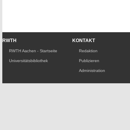
RWTH
KONTAKT
RWTH Aachen - Startseite
Redaktion
Universitätsbibliothek
Publizieren
Administration