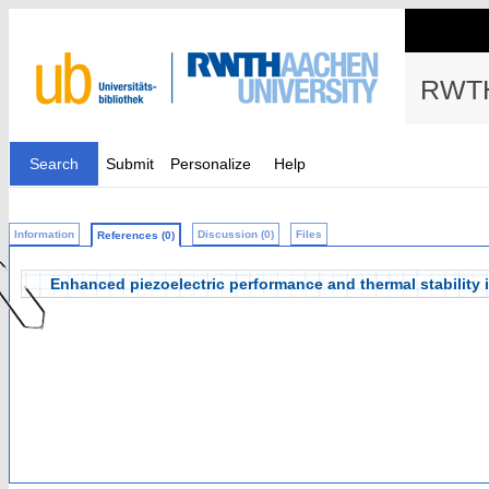
RWTH
Search
Submit
Personalize
Help
Information
Discussion (0)
Files
References (0)
Enhanced piezoelectric performance and thermal stabilit