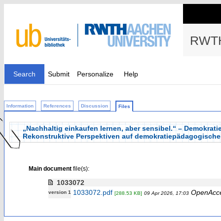
RWTH
Search
Submit
Personalize
Help
Information
References
Discussion
Files
„Nachhaltig einkaufen lernen, aber sensibel.“ – Demokrati
Rekonstruktive Perspektiven auf demokratiepädagogische 
Main document
file(s):
1033072
1033072.pdf
OpenAcc
version 1
[288.53 KB]
09 Apr 2026, 17:03