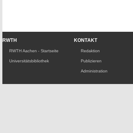
RWTH
KONTAKT
RWTH Aachen - Startseite
Redaktion
Universitätsbibliothek
Publizieren
Administration