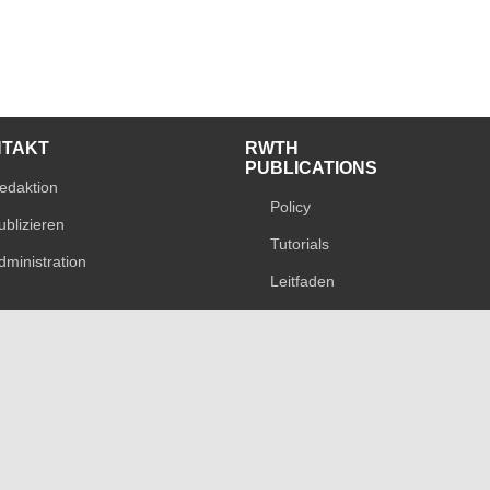
NTAKT
RWTH
PUBLICATIONS
edaktion
Policy
ublizieren
Tutorials
dministration
Leitfaden