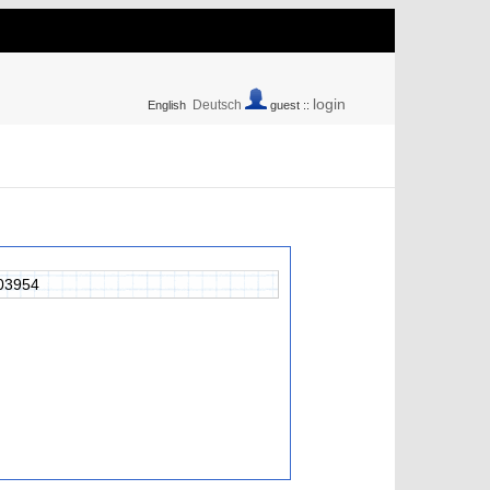
login
Deutsch
English
guest ::
03954