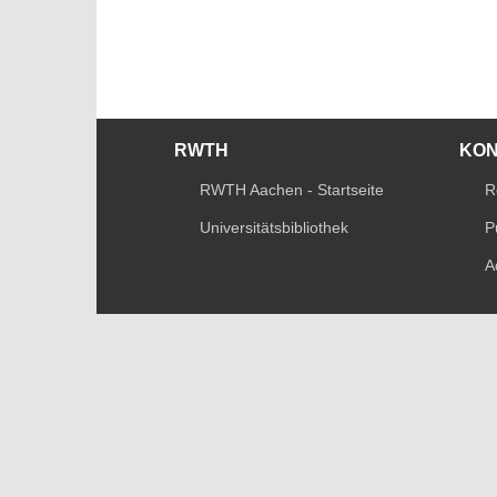
RWTH
KO
RWTH Aachen - Startseite
R
Universitätsbibliothek
P
A