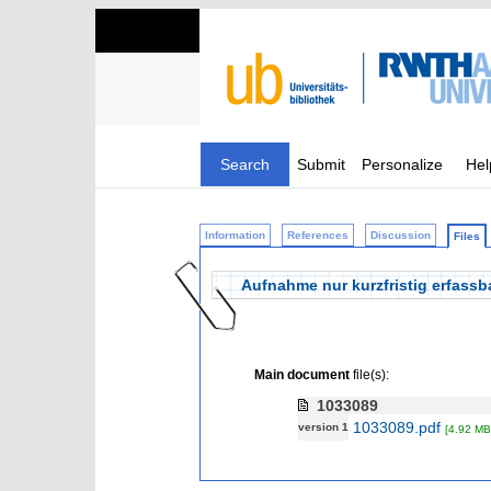
Search
Submit
Personalize
Hel
Information
References
Discussion
Files
Aufnahme nur kurzfristig erfas
Main document
file(s):
1033089
1033089.pdf
version 1
[4.92 MB