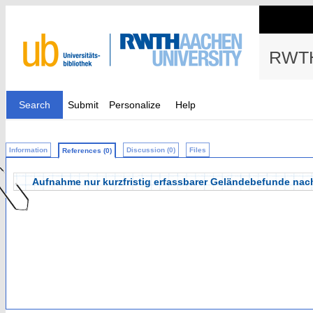
RWTH
Search
Submit
Personalize
Help
Information
Discussion (0)
Files
References (0)
Aufnahme nur kurzfristig erfassbarer Geländebefunde na