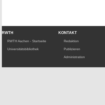
RWTH
KONTAKT
RWTH Aachen - Startseite
Redaktion
Universitätsbibliothek
Publizieren
Administration