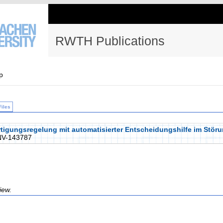
RWTH Publications
p
Files
rtigungsregelung mit automatisierter Entscheidungshilfe im Störun
V-143787
iew.