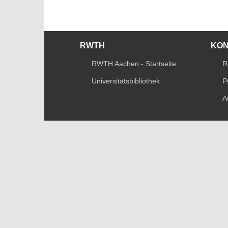
RWTH
KO
RWTH Aachen - Startseite
R
Universitätsbibliothek
P
A