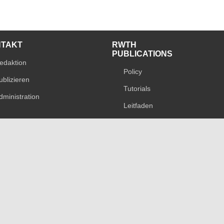
NTAKT
RWTH
PUBLICATIONS
edaktion
Policy
ublizieren
Tutorials
dministration
Leitfaden