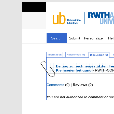
Search
Submit
Personalize
Hel
Information
References (0)
Discussion (0)
Beitrag zur rechnergestützten Fe
Kleinserienfertigung
- RWTH-CON
Comments
(0) |
Reviews (0)
You are not authorized to comment or rev