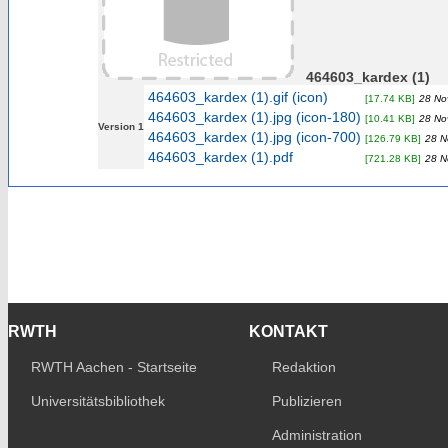
464603_kardex (1)
464603_kardex (1).gif (icon)
[17.74 KB]
28 No
464603_kardex (1).jpg (icon-180)
[10.41 KB]
28 No
Version 1
464603_kardex (1).jpg (icon-700)
[126.79 KB]
28 N
464603_kardex (1).pdf
[721.28 KB]
28 N
RWTH
KONTAKT
RWTH Aachen - Startseite
Redaktion
Universitätsbibliothek
Publizieren
Administration