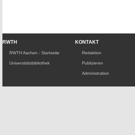
RWTH
KONTAKT
RWTH Aachen - Startseite
Redaktion
Universitätsbibliothek
Publizieren
Administration