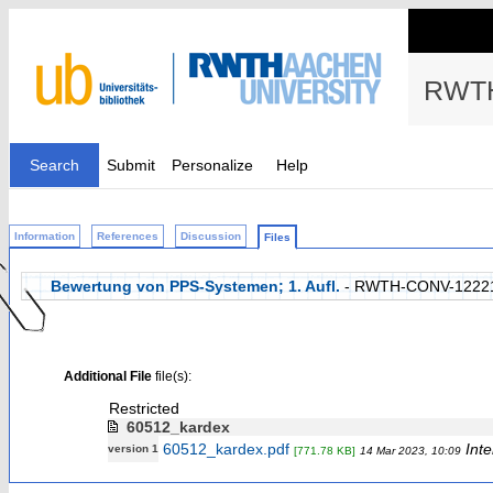
RWTH
Search
Submit
Personalize
Help
Information
References
Discussion
Files
Bewertung von PPS-Systemen; 1. Aufl.
- RWTH-CONV-1222
Additional File
file(s):
Restricted
60512_kardex
60512_kardex.pdf
Inte
version 1
[771.78 KB]
14 Mar 2023, 10:09