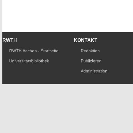
RWTH
KONTAKT
RWTH Aachen - Startseite
Redaktion
Universitätsbibliothek
Publizieren
Administration