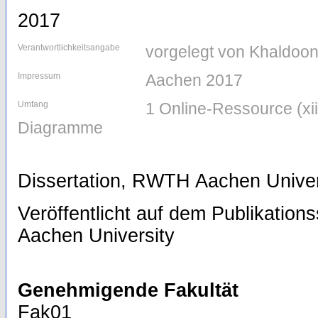
2017
Verantwortlichkeitsangabe
vorgelegt von Khaldoo
Impressum
Aachen 2017
Umfang
1 Online-Ressource (xii,
Diagramme
Dissertation, RWTH Aachen Univer
Veröffentlicht auf dem Publikatio
Aachen University
Genehmigende Fakultät
Fak01