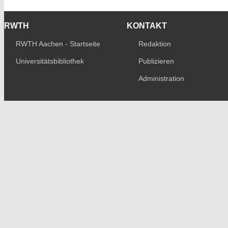
RWTH
KONTAKT
RWTH Aachen - Startseite
Redaktion
Universitätsbibliothek
Publizieren
Administration