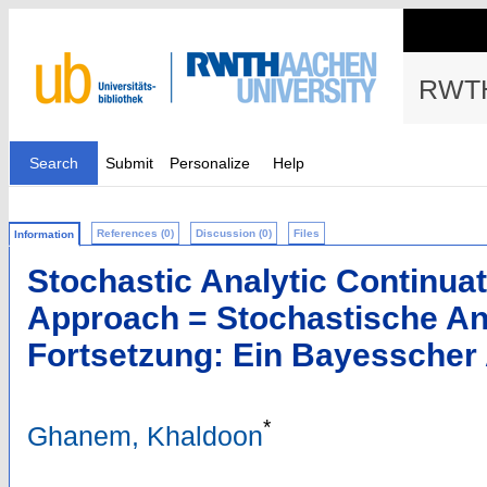
RWTH
Search
Submit
Personalize
Help
References (0)
Discussion (0)
Files
Information
Stochastic Analytic Continua
Approach = Stochastische An
Fortsetzung: Ein Bayesscher
*
Ghanem, Khaldoon