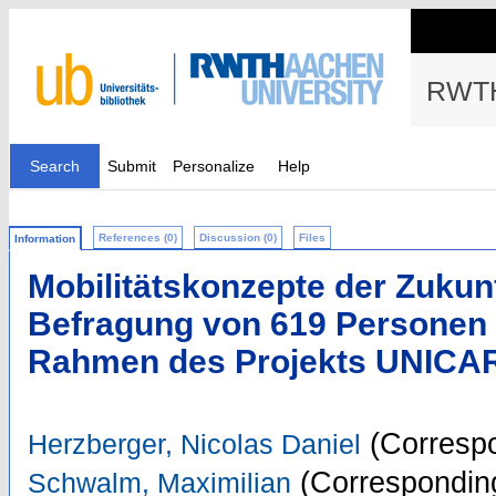
RWTH
Search
Submit
Personalize
Help
References (0)
Discussion (0)
Files
Information
Mobilitätskonzepte der Zukunf
Befragung von 619 Personen 
Rahmen des Projekts UNICAR
(Correspo
Herzberger, Nicolas Daniel
(Corresponding
Schwalm, Maximilian