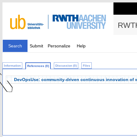
RWTH
Search
Submit
Personalize
Help
Information
Discussion (0)
Files
References (0)
DevOpsUse: community-driven continuous innovation of we