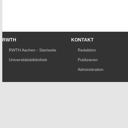
RWTH
KONTAKT
RWTH Aachen - Startseite
Redaktion
Universitätsbibliothek
Publizieren
Administration