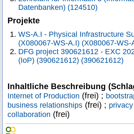
Datenbanken) (124510)
Projekte
WS-A.I - Physical Infrastructure S
(X080067-WS-A.I) (X080067-WS-A
DFG project 390621612 - EXC 2023
(IoP) (390621612) (390621612)
Inhaltliche Beschreibung (Schla
(frei) ;
Internet of Production
bootstr
(frei) ;
business relationships
privacy
(frei)
collaboration