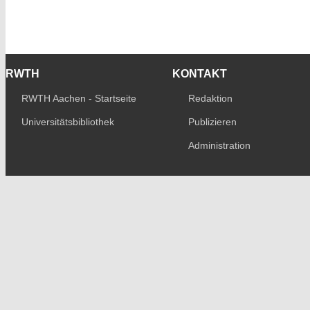
RWTH
KONTAKT
RWTH Aachen - Startseite
Redaktion
Universitätsbibliothek
Publizieren
Administration