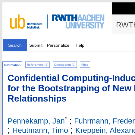
RWTH
Search
Submit
Personalize
Help
References (0)
Discussion (0)
Files
Information
Confidential Computing-Induc
for the Bootstrapping of New
Relationships
*
;
Pennekamp, Jan
Fuhrmann, Freder
;
;
Heutmann, Timo
Kreppein, Alexan