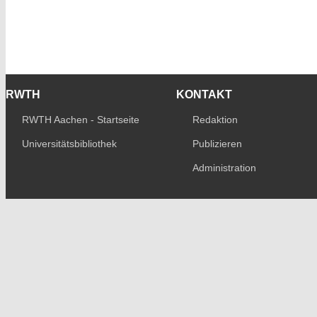
RWTH
KONTAKT
RWTH Aachen - Startseite
Redaktion
Universitätsbibliothek
Publizieren
Administration