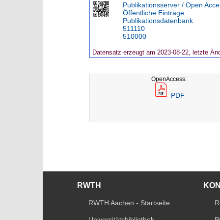
Publikationsserver / Open Acce
Öffentliche Einträge
Publikationsdatenbank
511110
510000
Datensatz erzeugt am 2023-08-22, letzte Än
OpenAccess:
PDF
RWTH
KO
RWTH Aachen - Startseite
R
Universitätsbibliothek
P