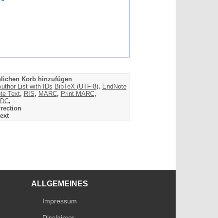
lichen Korb hinzufügen
uthor List with IDs
BibTeX (UTF-8)
,
EndNote
te Text
,
RIS
,
MARC
,
Print MARC
,
DC
,
rection
ext
ALLGEMEINES
Impressum
Disclaimer