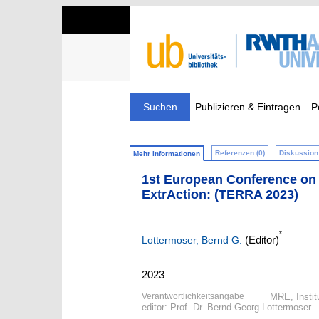
Suchen
Publizieren & Eintragen
P
Referenzen (0)
Diskussion 
Mehr Informationen
1st European Conference on
ExtrAction: (TERRA 2023)
*
(Editor)
Lottermoser, Bernd G.
2023
Verantwortlichkeitsangabe
MRE, Instit
editor: Prof. Dr. Bernd Georg Lottermoser