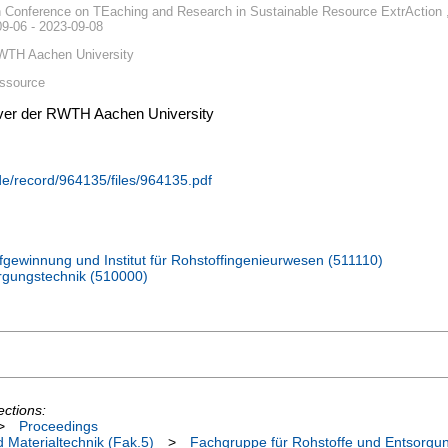
 Conference on TEaching and Research in Sustainable Resource ExtrAction 
9-06 - 2023-09-08
WTH Aachen University
essource
erver der RWTH Aachen University
.de/record/964135/files/964135.pdf
ffgewinnung und Institut für Rohstoffingenieurwesen (511110)
rgungstechnik (510000)
ections:
>
Proceedings
 Materialtechnik (Fak.5)
>
Fachgruppe für Rohstoffe und Entsorgu