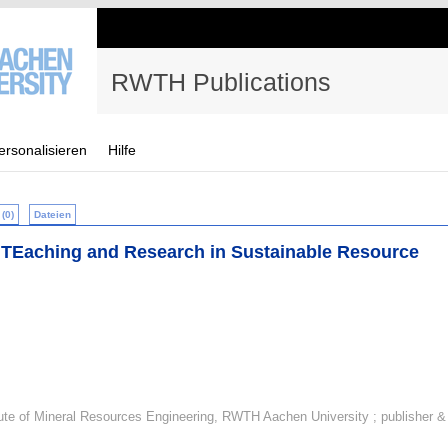
RWTH Publications
ersonalisieren
Hilfe
(0)
Dateien
 TEaching and Research in Sustainable Resource
ute of Mineral Resources Engineering, RWTH Aachen University ; publisher &