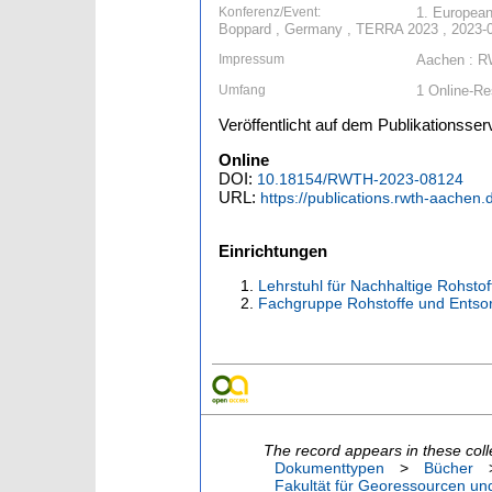
Konferenz/Event:
1. European
Boppard , Germany , TERRA 2023 , 2023-0
Impressum
Aachen : R
Umfang
1 Online-R
Veröffentlicht auf dem Publikationss
Online
DOI:
10.18154/RWTH-2023-08124
URL:
https://publications.rwth-aachen
Einrichtungen
Lehrstuhl für Nachhaltige Rohsto
Fachgruppe Rohstoffe und Entso
The record appears in these coll
Dokumenttypen
>
Bücher
Fakultät für Georessourcen und