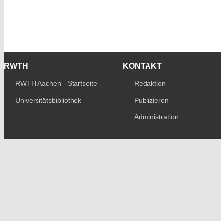
RWTH
KONTAKT
RWTH Aachen - Startseite
Redaktion
Universitätsbibliothek
Publizieren
Administration