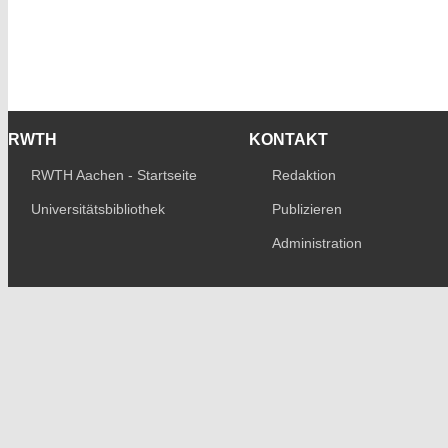
RWTH
KONTAKT
RWTH Aachen - Startseite
Redaktion
Universitätsbibliothek
Publizieren
Administration