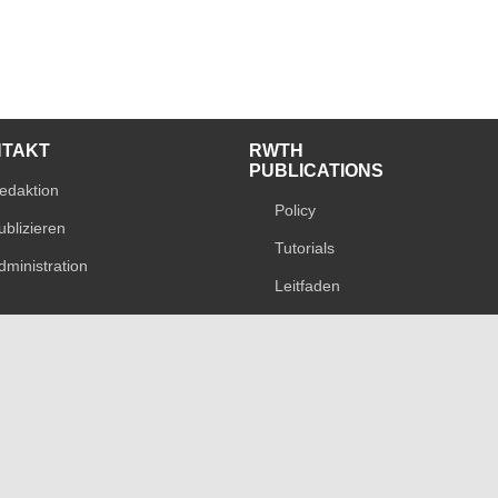
NTAKT
RWTH
PUBLICATIONS
edaktion
Policy
ublizieren
Tutorials
dministration
Leitfaden