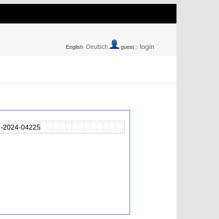
login
Deutsch
English
guest ::
-2024-04225