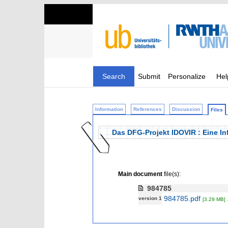
Search
Submit
Personalize
Hel
Information
References
Discussion
Files
Das DFG-Projekt IDOVIR : Eine In
Main document
file(s):
984785
984785.pdf
version 1
[3.29 MB]