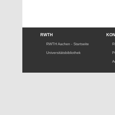
RWTH
KO
RWTH Aachen - Startseite
R
Universitätsbibliothek
P
A