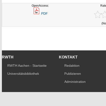
OpenAccess:
Rate
PDF
(No
RWTH
KONTAKT
RWTH Aachen - Startseite
Redaktion
Universitätsbibliothek
Publizieren
Administration