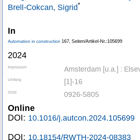
*
Brell-Cokcan, Sigrid
In
167,
Seiten/Artikel-Nr.:105699
Automation in construction
2024
Impressum
Amsterdam [u.a.] : Else
Umfang
[1]-16
ISSN
0926-5805
Online
DOI:
10.1016/j.autcon.2024.105699
DOI:
10.18154/RWTH-2024-08383