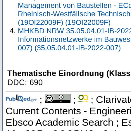
Management von Baustellen - ECo
Rheinisch-Westfälische Technisc
(19OI22009F) (19OI22009F)
MHKBD NRW 35.05.04.01-IB-2022-0
Informationsnetzwerke im Bauwese
007) (35.05.04.01-IB-2022-007)
Thematische Einordnung (Klassi
DDC: 690
;
;
; Clarivat
Current Contents - Engineer
Ebsco Academic Search ; Ess