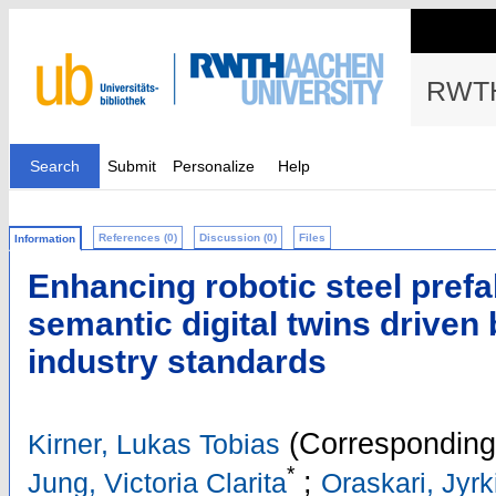
RWTH
Search
Submit
Personalize
Help
References (0)
Discussion (0)
Files
Information
Enhancing robotic steel prefa
semantic digital twins driven
industry standards
(Corresponding
Kirner, Lukas Tobias
*
;
Jung, Victoria Clarita
Oraskari, Jyrk