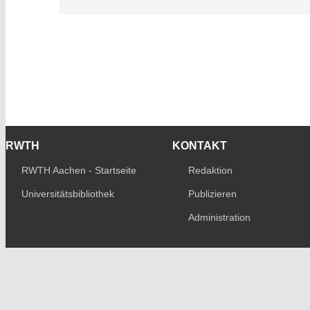
RWTH
KONTAKT
RWTH Aachen - Startseite
Redaktion
Universitätsbibliothek
Publizieren
Administration